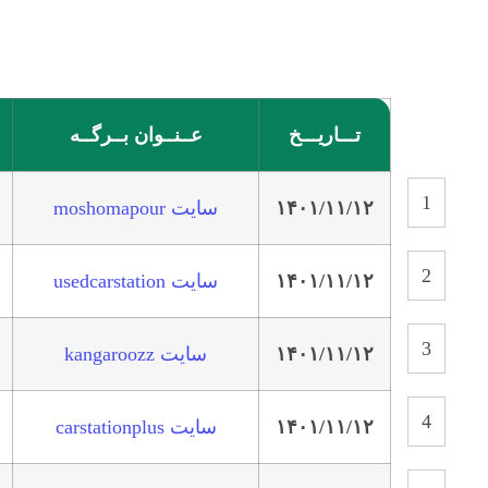
تـــاریـــخ
عــنــوان بــرگــه
۱۴۰۱/۱۱/۱۲
سایت moshomapour
۱۴۰۱/۱۱/۱۲
سایت usedcarstation
۱۴۰۱/۱۱/۱۲
سایت kangaroozz
۱۴۰۱/۱۱/۱۲
سایت carstationplus